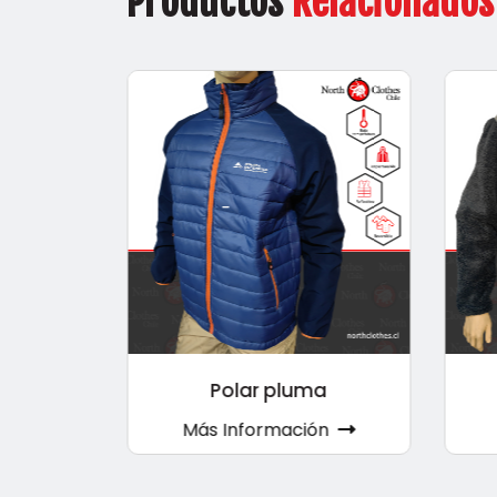
Productos
Relacionados
a
Polar pluma
ón
Más Información