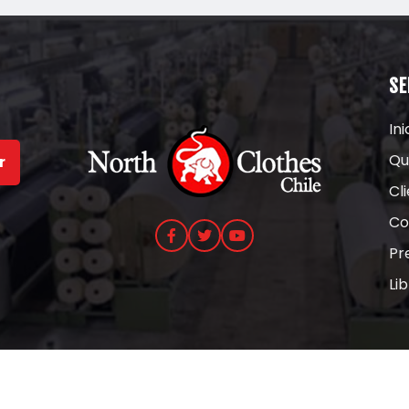
SE
Ini
Qu
r
Cl
Co
Pr
Li
s los derechos reservados.