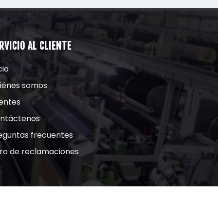
RVICIO AL CLIENTE
cio
iénes somos
ientes
ntáctenos
eguntas frecuentes
bro de reclamaciones
Diseño:
RJdiseñadores